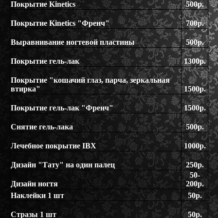
Покрытие Kinetics
500р.
Покрытие
Kinetics
"Френч"
700р.
Выравнивание ногтевой пластины
500р.
Покрытие гель-лак
1300р.
Покрытие "кошачий глаз, парча, зеркальная
втирка"
1500р.
Покрытие гель-лак "Френч"
1500р.
Снятие гель-лака
500р.
Лечебное покрытие IBX
1000р.
Дизайн "Тату" на один палец
250р.
50-
Дизайн ногтя
200р
.
Наклейки 1 шт
50р.
Стразы 1 шт
50р.